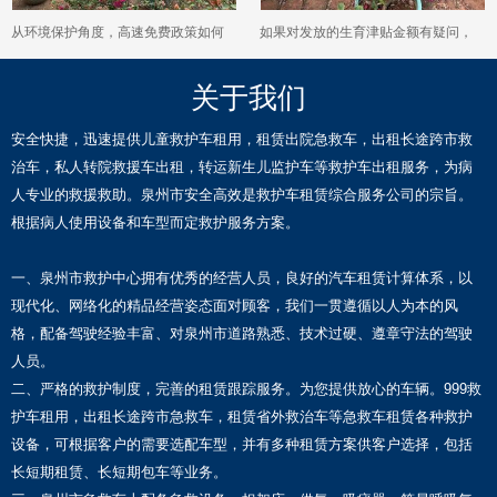
从环境保护角度，高速免费政策如何
如果对发放的生育津贴金额有疑问，
与鼓励公共交通出行相协调？
应该通过什么渠道进行核对与申诉？
关于我们
安全快捷，迅速提供儿童救护车租用，租赁出院急救车，出租长途跨市救
治车，私人转院救援车出租，转运新生儿监护车等救护车出租服务，为病
人专业的救援救助。泉州市安全高效是救护车租赁综合服务公司的宗旨。
根据病人使用设备和车型而定救护服务方案。
一、泉州市救护中心拥有优秀的经营人员，良好的汽车租赁计算体系，以
现代化、网络化的精品经营姿态面对顾客，我们一贯遵循以人为本的风
格，配备驾驶经验丰富、对泉州市道路熟悉、技术过硬、遵章守法的驾驶
人员。
二、严格的救护制度，完善的租赁跟踪服务。为您提供放心的车辆。999救
护车租用，出租长途跨市急救车，租赁省外救治车等急救车租赁各种救护
设备，可根据客户的需要选配车型，并有多种租赁方案供客户选择，包括
长短期租赁、长短期包车等业务。