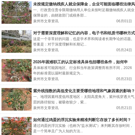
未按规定缴纳残疾人就业保障金，企业可能面临哪些法律风
险与后果？
一、行政责任责令限期缴纳用人单位未按时足额缴纳残疾人就业
保障金的，由财政部门或税务部...
泉州市文章资讯
06月01日
对于需要深度理解和记忆的内容，电子书和纸质书哪种方式
更有效？
这是一个非常好的问题，也是学术界和阅读者长期争论的话题。
答案是：对于深度理解和长期记...
泉州市文章资讯
05月24日
2026年困难职工的认定标准具体包括哪些条件，如何申
请？
具体标准可能因地区、行业和当年政策调整而有所不同，2026
年的标准需以届时最新规定为...
泉州市文章资讯
05月23日
紫外线指数的高低变化主要受哪些地理和气象因素的影响？
一、地理因素纬度低纬度地区：太阳高度角大，紫外线穿透大气
层的路径较短，被吸收较少，紫...
泉州市文章资讯
05月21日
如何通过鸡蛋的浮沉实验来精准判断它存放了多长时间？
通过鸡蛋的浮沉实验（也称为“盐水测试”）来判断其存放时间，
是一个简单且广为人知的方法...