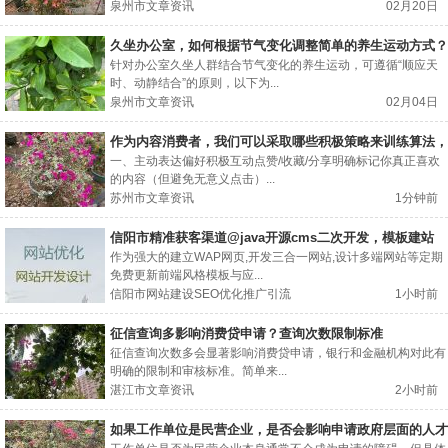
泉州市文章资讯
02月20日
久坐办公室，如何根据节气变化调整简单的养生运动方式？
针对办公室久坐人群结合节气变化的养生运动，可遵循“顺应天
时、动静结合”的原则，以下为...
泉州市文章资讯
02月04日
作为内容消费者，我们可以采取哪些积极策略来训练算法，
让它更懂我？
一、主动表达偏好积极互动点赞/收藏/分享明确标记你真正喜欢
的内容（但避免无意义点击）...
苏州市文章资讯
1分钟前
信阳市精准获客渠道@java开源cms二次开发，模板建站
作为强大的建立WAP网页,开发三合一网站,设计多端网站等定期
免费更新前端风格模板与应...
信阳市网站建设SEO优化推广引流
1小时前
征信查询多影响消费贷申请？查询次数限制标准
征信查询次数多会显著影响消费贷申请，银行和金融机构对此有
明确的限制和审核标准。简单来...
湛江市文章资讯
2小时前
如果工作单位是民营企业，是否会影响申请政府层面的人才