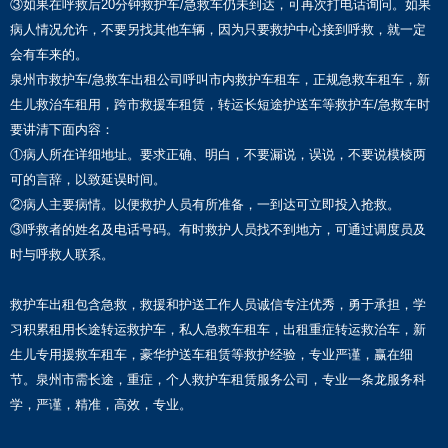
③如果在呼救后20分钟救护车/急救车仍未到达，可再次打电话询问。如果
病人情况允许，不要另找其他车辆，因为只要救护中心接到呼救，就一定
会有车来的。
泉州市救护车/急救车出租公司呼叫市内救护车租车，正规急救车租车，新
生儿救治车租用，跨市救援车租赁，转运长短途护送车等救护车/急救车时
要讲清下面内容：
①病人所在详细地址。要求正确、明白，不要漏说，误说，不要说模棱两
可的言辞，以致延误时间。
②病人主要病情。以便救护人员有所准备，一到达可立即投入抢救。
③呼救者的姓名及电话号码。有时救护人员找不到地方，可通过调度员及
时与呼救人联系。
救护车出租包含急救，救援和护送工作人员诚信专注优秀，勇于承担，学
习积累租用长途转运救护车，私人急救车租车，出租重症转运救治车，新
生儿专用援救车租车，豪华护送车租赁等救护经验，专业严谨，赢在细
节。泉州市需长途，重症，个人救护车租赁服务公司，专业一条龙服务科
学，严谨，精准，高效，专业。