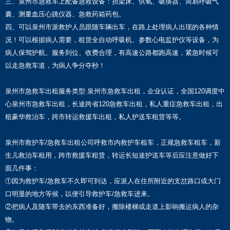
三、泉州市急救车上配备急救设备：担架床、供氧、吸痰器、简易呼吸气
囊、测量血压心跳仪器、急救药箱药包。
四、可以泉州市派救护人员跟随车辆出车，在路上处理病人出现的各种情
况！可以根据病人需要，租赁全自动呼吸机、参数心电监护仪等设备，为
病人保驾护航。服务到位、收费合理，有高速公路都跑高速，紧急时候可
以走急救车道，为病人争分夺秒！
泉州市急救车出租服务类型:泉州市急救车出租，企业认证，全国120调度中
心泉州市急救车出租，长途跨省120急救车出租，私人重症急救车出租，出
租豪华救治车，跨市转运救援车出租，私人护送车租赁等等。
泉州市救护车/急救车出租公司呼救市内救护车租车，正规急救车租车，新
生儿救治车租用，跨市救援车租赁，转运长短途护送车等后应注意做好下
面几件事：
①因为救护车/急救车不久即可到达，应派人在住所附近的支岔路口或大门
口明显的地方等候，以便引导救护车/急救车进来。
②把病人及随车带去的东西准备好，搬除楼梯或走道上影响搬运病人的杂
物。