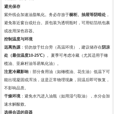
避光保存
紫外线会加速油脂氧化。务必存放于
橱柜、抽屉等阴暗处
，
避免靠近窗台或灶台。原包装为透明瓶时，可用铝箔纸包裹
或改用深色容器。
控制温度与环境
远离热源
：切勿放于灶台旁（高温环境），建议储存在
阴凉
处（最佳温度10-25℃）
。夏季可考虑冷藏（尤其适用于橄
榄油、亚麻籽油等易氧化油）。
注意冷藏影响
：部分食用油（如橄榄油、花生油）低温下可
能出现凝固或浑浊，这是正常物理现象，回温后即可恢复，
不影响品质。
干燥环境
：避免水汽进入油瓶（如用湿勺取油），水分会加
速水解酸败。
选择合适的容器