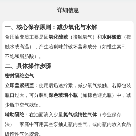
详细信息
一、核心保存原则：减少氧化与水解
食用油变质主要是因
氧化酸败
（接触氧气）和
水解酸败
（接
触水或高温），产生哈喇味并破坏营养成分（如维生素E、
不饱和脂肪酸）。
二、具体操作步骤
密封隔绝空气
立即盖紧瓶盖
：使用后迅速拧紧，减少氧气接触。若原包装
瓶口过大，可分装到
深色玻璃小瓶
（如棕色避光瓶）中，减
少瓶中空气残留。
辅助隔绝
：在油面滴入少量
氮气或惰性气体
（专业保存
法），家庭中可用真空泵抽走瓶内空气，或向瓶内放入食品
级惰性气体胶囊。