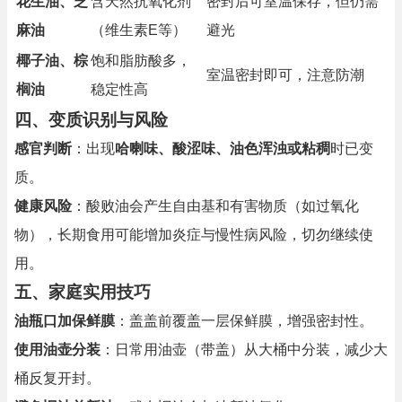
花生油、芝
含天然抗氧化剂
密封后可室温保存，但仍需
麻油
（维生素E等）
避光
椰子油、棕
饱和脂肪酸多，
室温密封即可，注意防潮
榈油
稳定性高
四、变质识别与风险
感官判断
：出现
哈喇味、酸涩味、油色浑浊或粘稠
时已变
质。
健康风险
：酸败油会产生自由基和有害物质（如过氧化
物），长期食用可能增加炎症与慢性病风险，切勿继续使
用。
五、家庭实用技巧
油瓶口加保鲜膜
：盖盖前覆盖一层保鲜膜，增强密封性。
使用油壶分装
：日常用油壶（带盖）从大桶中分装，减少大
桶反复开封。