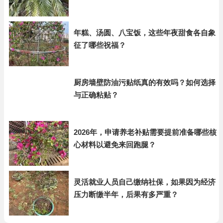
年糕、汤圆、八宝饭，这些年夜甜食各自象
征了哪些祝福？
厨房墙壁防油污贴纸真的有效吗？如何选择
与正确粘贴？
2026年，申请养老补贴需要提前准备哪些核
心材料以避免来回跑腿？
灵活就业人员自己缴纳社保，如果因为经济
压力断缴半年，后果有多严重？