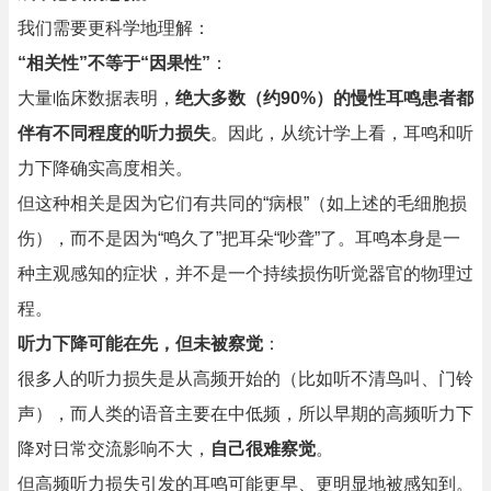
我们需要更科学地理解：
“相关性”不等于“因果性”
：
大量临床数据表明，
绝大多数（约90%）的慢性耳鸣患者都
伴有不同程度的听力损失
。因此，从统计学上看，耳鸣和听
力下降确实高度相关。
但这种相关是因为它们有共同的“病根”（如上述的毛细胞损
伤），而不是因为“鸣久了”把耳朵“吵聋”了。耳鸣本身是一
种主观感知的症状，并不是一个持续损伤听觉器官的物理过
程。
听力下降可能在先，但未被察觉
：
很多人的听力损失是从高频开始的（比如听不清鸟叫、门铃
声），而人类的语音主要在中低频，所以早期的高频听力下
降对日常交流影响不大，
自己很难察觉
。
但高频听力损失引发的耳鸣可能更早、更明显地被感知到。