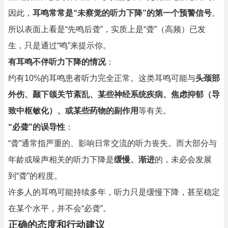
因此，
耳鸣常常是“未察觉的听力下降”的第一个预警信号
。
所以表面上看是“先鸣后聋”，实质上是“聋”（高频）已发
生，只是通过“鸣”来提示你。
有耳鸣不伴听力下降的情况
：
约有10%的耳鸣患者听力完全正常。这类耳鸣可能与
头颈部
外伤、颞下颌关节紊乱、某些神经系统疾病、焦虑抑郁（导
致中枢敏化）、或某些药物的副作用
等有关。
“必聋”的误导性
：
“聋”通常指严重的、影响日常交流的听力丧失。而大部分与
年龄或噪声相关的听力下降是
缓慢、渐进
的，未必会发展
到“聋”的程度。
许多人的耳鸣可能持续多年，听力只是缓慢下降，甚至稳定
在某个水平，并不会“必聋”。
正确的态度和行动建议