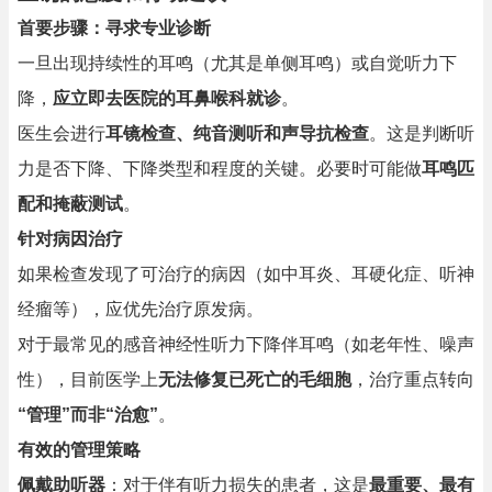
首要步骤：寻求专业诊断
一旦出现持续性的耳鸣（尤其是单侧耳鸣）或自觉听力下
降，
应立即去医院的耳鼻喉科就诊
。
医生会进行
耳镜检查、纯音测听和声导抗检查
。这是判断听
力是否下降、下降类型和程度的关键。必要时可能做
耳鸣匹
配和掩蔽测试
。
针对病因治疗
如果检查发现了可治疗的病因（如中耳炎、耳硬化症、听神
经瘤等），应优先治疗原发病。
对于最常见的感音神经性听力下降伴耳鸣（如老年性、噪声
性），目前医学上
无法修复已死亡的毛细胞
，治疗重点转向
“管理”而非“治愈”
。
有效的管理策略
佩戴助听器
：对于伴有听力损失的患者，这是
最重要、最有