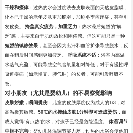
干燥和瘙痒
：过热的水会过度洗去皮肤表面的天然皮脂膜，
让本已干燥的老年皮肤更加脆弱，加剧冬季瘙痒症，甚至引
发皮炎。
掩盖真实疲劳，加重乏力
：热水澡后短暂的“解
乏”感，主要来自于肌肉放松和困倦感。但这可能只是一种
短暂的镇静效果
，甚至会因为出汗和血管扩张导致脱水，反
而在稍后时间感到更加疲乏。
呼吸系统不适
：浴室内高温
水蒸气充盈，可能导致空气含氧量相对降低，对于有慢性呼
吸道疾病（如老慢支、肺气肿）的长者，可能引发呼吸不
畅。
对小朋友（尤其是婴幼儿）的不易察觉影响
皮肤娇嫩，瞬间烫伤
：儿童的皮肤厚度仅为成人的1/3，对
高温极其敏感。
50℃的水接触皮肤1分钟即可造成烫伤
，而
成人觉得“有点热”的水，对孩子已经是危险温度。
体温调节
中枢不完善
：婴幼儿体温调节能力差，过热的水浴会使他们