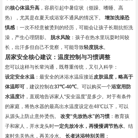
的
核心体温升高
，容易引起中暑症状（烦躁、嗜睡、高
热），尤其是在夏天或浴室不通风的情况下。
增加洗澡恐
惧感
：一次不经意被烫到的经历，可能会让孩子长期抗拒洗
澡，产生心理阴影。
脱水风险
：孩子在热水里玩耍时间较
长，出汗多但自己不觉察，可能导致
轻度脱水
。
居家安全核心建议：温度控制与习惯调整
您可以这样与长辈沟通，既尊重传统，又引入科学：
设定安全水温
：最安全的沐浴水温应接近
皮肤温度，略高于
体温即可
，建议控制在
37℃-40℃
。可以购买一个
浴室用防
水温度计
，直观地告诉家人“安全温度”是多少。对于有条件
的家庭，将热水器的最高出水温度设定在48℃以下，可以
从源头上防止意外烫伤。
改变“先放热水”的习惯
：教育孩
子和家人，开水龙头时
一定先放冷水，再慢慢调节热水
。结
束时先关热水，再关冷水。
长者沐浴特别关照
：