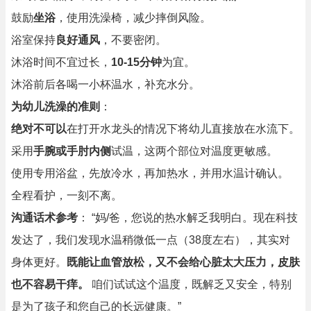
鼓励
坐浴
，使用洗澡椅，减少摔倒风险。
浴室保持
良好通风
，不要密闭。
沐浴时间不宜过长，
10-15分钟
为宜。
沐浴前后各喝一小杯温水，补充水分。
为幼儿洗澡的准则
：
绝对不可以
在打开水龙头的情况下将幼儿直接放在水流下。
采用
手腕或手肘内侧
试温，这两个部位对温度更敏感。
使用专用浴盆，先放冷水，再加热水，并用水温计确认。
全程看护，一刻不离。
沟通话术参考
： “妈/爸，您说的热水解乏我明白。现在科技
发达了，我们发现水温稍微低一点（38度左右），其实对
身体更好。
既能让血管放松，又不会给心脏太大压力，皮肤
也不容易干痒。
咱们试试这个温度，既解乏又安全，特别
是为了孩子和您自己的长远健康。”