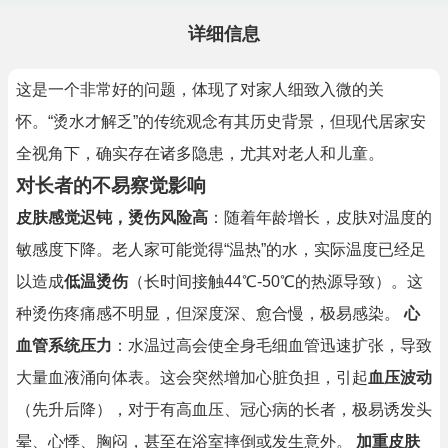
详细信息
这是一个非常好的问题，体现了对家人细致入微的关
怀。“烫水才解乏”的传统观念有其历史背景，但现代居家安
全视角下，确实存在诸多隐患，尤其对老人和儿童。
对长者的不易察觉影响
皮肤感觉迟钝，烫伤风险高
：随着年龄增长，皮肤对温度的
敏感度下降。老人家可能觉得“温热”的水，实际温度已经足
以造成
低温烫伤
（长时间接触44℃-50℃的热源导致）。这
种烫伤疼痛感不明显，但深度深、愈合慢，极易感染。
心
血管系统压力
：水温过高会使全身毛细血管迅速扩张，导致
大量血液涌向体表。这会突然增加心脏负担，引起
血压波动
（先升后降），对于有高血压、冠心病的长者，极易诱发头
晕、心悸、胸闷，甚至在浴室摔倒或发生意外。
加重皮肤