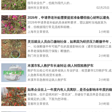
指导农业生产，也能为现代人的...
湖州市文章资讯
02月25日
2026年，申请养老补贴需要提前准备哪些核心材料以避免
来回跑腿？
2026年申请养老补贴的具体材料要求，需以届时当地政策为
准，但根据现行常见流程和前瞻...
上海市文章资讯
1小时前
灵活就业人员自己缴纳社保，如果因为经济压力断缴半年，
后果有多严重？
一、社保断缴半年可能产生的直接影响社保（通常指城镇职工基
本养老保险和医疗保险）断缴的...
荆门市文章资讯
2小时前
本溪市私人救护车长途转运-病人转院租救护车
救护车出租公司长途跨省病人专业护送：租赁豪华120救护车,成
人急救车租用,租赁长途救...
本溪市非急救转运病人救护车
2小时前
如果企业在上一年度内有人员离职，是否会影响本年度的稳
岗返还资格？
有影响，但不是绝对的“一票否决”，关键在于裁员率是否超过政
策规定的上限。下面为您详细...
宜都市文章资讯
3小时前