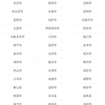
长沙市
南昌市
沈阳市
哈尔滨市
长春市
昆明市
贵阳市
拉萨市
石家庄市
太原市
呼和浩特市
西安市
乌鲁木齐市
兰州市
银川市
西宁市
温州市
金华市
嘉兴市
台州市
绍兴市
湖州市
丽水市
衢州市
舟山市
乐清市
瑞安市
义乌市
余姚市
诸暨市
象山县
温岭市
桐乡市
慈溪市
长兴县
嘉善县
海宁市
德清县
东阳市