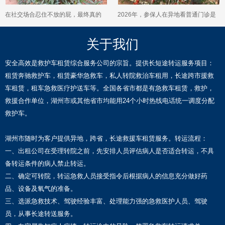
在社交场合忍住不放的屁，最终真的
2026年，参保人在异地看普通门诊是
被肠道壁吸收了吗？
否也能享受到共济保障的便利？
关于我们
安全高效是救护车租赁综合服务公司的宗旨。提供长短途转运服务项目：
租赁奔驰救护车，租赁豪华急救车，私人转院救治车租用，长途跨市援救
车租赁，租车急救医疗护送车等。全国各省市都是有急救车租赁，救护，
救援合作单位，湖州市或其他省市均能用24个小时热线电话统一调度分配
救护车。
湖州市随时为客户提供异地，跨省，长途救援车租赁服务。转运流程：
一、出租公司在受理转院之前，先安排人员评估病人是否适合转运，不具
备转运条件的病人禁止转运。
二、确定可转院，转运急救人员接受指令后根据病人的信息充分做好药
品、设备及氧气的准备。
三、选派急救技术、驾驶经验丰富、处理能力强的急救医护人员、驾驶
员，从事长途转送服务。