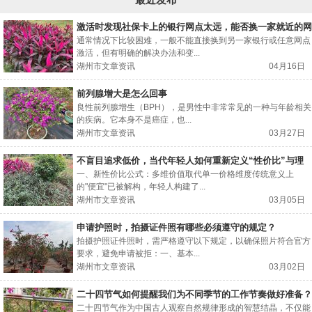
激活时发现社保卡上的银行网点太远，能否换一家就近的网
点办理？
通常情况下比较困难，一般不能直接换到另一家银行或任意网点
激活，但有明确的解决办法和变...
湖州市文章资讯
04月16日
前列腺增大是怎么回事
良性前列腺增生（BPH），是男性中非常常见的一种与年龄相关
的疾病。它本身不是癌症，也...
湖州市文章资讯
03月27日
不盲目追求低价，当代年轻人如何重新定义“性价比”与理
性购物的标准？
一、新性价比公式：多维价值取代单一价格维度传统意义上
的"便宜"已被解构，年轻人构建了...
湖州市文章资讯
03月05日
申请护照时，拍摄证件照有哪些必须遵守的规定？
拍摄护照证件照时，需严格遵守以下规定，以确保照片符合官方
要求，避免申请被拒：一、基本...
湖州市文章资讯
03月02日
二十四节气如何提醒我们为不同季节的工作节奏做好准备？
二十四节气作为中国古人观察自然规律形成的智慧结晶，不仅能