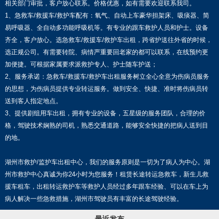
相关部门审批，客户放心联系。价格优惠，如有需要欢迎联系我司。
1、急救车/救援车/救护车配有：氧气、自动上车豪华担架床、吸痰器、简
易呼吸器、全自动多功能呼吸机等。有专业的跟车救护人员和护士。设备
齐全，客户放心。选急救车/救援车/救护车出租，跨省护送往外省的时候，
选正规公司。有需要转院、病情严重要回老家的都可以联系，在线预约更
加便捷。可根据家属要求派救护专人、护士随车护送；
2、服务承诺：急救车/救援车/救护车出租服务树立全心全意为伤病员服务
的思想，为伤病员提供专业转运服务。做到安全、快捷、准时将伤病员转
送到客人指定地点。
3、提供剧组用车出租，拥有专业的设备，五星级的服务团队，合理的价
格，驾驶技术娴熟的司机，熟悉交通道路，能够安全快捷的把病人送到目
的地。
湖州市救护/监护车出租中心，我们的服务原则是一切为了病人为中心。湖
州市救护中心真诚为你24小时为您服务！租赁长途转运急救车，新生儿救
援车租车，出租转运救护车等救护人员经过多年跟车经验、可以在车上为
病人解决一些急救措施，湖州市驾驶员有丰富的长途驾驶经验。
最近发布