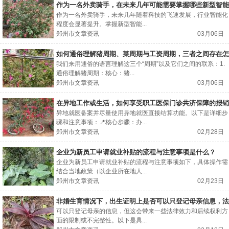
作为一名外卖骑手，在未来几年可能需要掌握哪些新型智能
设备操作？
作为一名外卖骑手，未来几年随着科技的飞速发展，行业智能化
程度会显著提升。掌握新型智能...
郑州市文章资讯
03月06日
如何通俗理解猪周期、菜周期与工资周期，三者之间存在怎
样的经济联系？
我们来用通俗的语言理解这三个“周期”以及它们之间的联系：1.
通俗理解猪周期：核心：猪...
郑州市文章资讯
03月06日
在异地工作或生活，如何享受职工医保门诊共济保障的报销
待遇？
异地就医备案并尽量使用异地就医直接结算功能。以下是详细步
骤和注意事项：📍核心步骤：办...
郑州市文章资讯
02月28日
企业为新员工申请就业补贴的流程与注意事项是什么？
企业为新员工申请就业补贴的流程与注意事项如下，具体操作需
结合当地政策（以企业所在地人...
郑州市文章资讯
02月23日
非婚生育情况下，出生证明上是否可以只登记母亲信息，法
律效力是否完整？
可以只登记母亲的信息，但这会带来一些法律效力和后续权利方
面的限制或不完整性。以下是具...