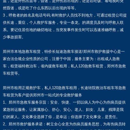
血，还是外伤出血等，昏迷，是外伤后出现的，还是在吃饭、看电视时突
然昏迷，或是吃了什么东西以后出现的等等。
3，呼救者的姓名及电话号码;有时救护人员找不到地方，可通过租赁公司提
供长途，重症，个人救护车服务，专业一条龙。的调度员及时与呼救人联
系。要记住居住地的确切地址，当突发事件发生时可以迅速准确呼救，减
少事故损害。
郑州市本地急救车租赁，特价长短途急救车接送!郑州市救护救援中心是一
家合法合规企业性质的公司，注册于中国，服务主要为：出租成人急救
车，租赁福特救治车，省内援救车租用，私人120急救车租赁，郑州市急救
车租赁等。
郑州市租用正规救护车，私人120急救车租用，长途转院救治车租车等急救
车租赁为客户提供郑州市一站式的专业救护服务
1、郑州市急救车服务宗旨：安全、快捷、一切以病人为中心为伤病员提供
紧急转运服务。让家属放心、舒心、安心。老人、妇女、儿童、残障是我
们的家人。文化事业选择了你，是幸运；你选择了文化事业，是责任。
2、郑州市救护服务承诺：树立全心全意为伤病员服务思想，为有伤病员转