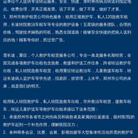
运单位个人提供专业转运服务。安全、快捷、准时将伤病员转送到指定地
点。收费合理，开具正规发票。说了不算，做了不算，做好了才算。
3、郑州市救护租赁公司特色服务：租用正规救护车，私人120急救车租
用，长途转院救治车租车等专业的救护设备！五星级的服务团队，合理的
价格，驾驶技术娴熟的司机，熟悉全国道路！能够安全快捷的把病人送到
目的地！顾客夸你好，胜过登广告。
需长途，重症，个人救护车租赁服务公司，专业一条龙服务长期经营，全
面完成各项救护车出租包含急救，救援和护送工作任务，跨省转运救护车
出租，私人转院急救车租赁，租用重症转运救治车，儿童救援车租车，转
运长途病人监护车等学先进，找差距，抓管理，上水平。郑州市公司的未
来，就是我们的明天。
租用私人转院救护车，私人转院急救车出租，市外救治车租赁，援救车租
车，转运儿童护送车等救护车出租承接以下业务范围：
1、承接郑州市各省市之间伤病员和病愈者及家属的往返接送，能对医/院的
救护车起到一个补充作用，缓解医院压力；
2、各种商务会议、比赛、会展、影视拍摄等大型集体性活动所需的救护车