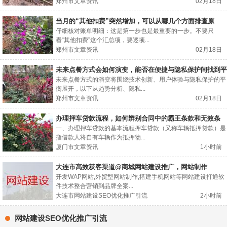
郑州市文章资讯
02月18日
当月的“其他扣费”突然增加，可以从哪几个方面排查原
因？
仔细核对账单明细：这是第一步也是最重要的一步。不要只
看“其他扣费”这个汇总项，要逐项...
郑州市文章资讯
02月18日
未来点餐方式会如何演变，能否在便捷与隐私保护间找到平
衡？
未来点餐方式的演变将围绕技术创新、用户体验与隐私保护的平
衡展开，以下从趋势分析、隐私...
郑州市文章资讯
02月18日
办理押车贷款流程，如何辨别合同中的霸王条款和无效条
款？
一、办理押车贷款的基本流程押车贷款（又称车辆抵押贷款）是
指借款人将自有车辆作为抵押物...
厦门市文章资讯
1小时前
大连市高效获客渠道@商城网站建设推广，网站制作
开发WAP网站,外贸型网站制作,搭建手机网站等网站建设打通软
件技术整合营销到品牌全案...
大连市网站建设SEO优化推广引流
2小时前
网站建设SEO优化推广引流