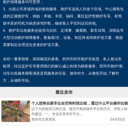
救护保障服务均可受理；
3、出租公司承接跨省的救助服务、救护车送病人到各个区域。中心拥有先
进的正规救护车，例如：奔驰、丰田、福特，重症监护型救护车等。有驾
驶丰富的司机为病患保驾护航，确保客人平安到达目的地。
4、救护车出租服务还提供马拉松、足球赛、健康跑、新车试驾、演唱会等
大型活动救护保障服务。配备医/生，设备。制定跨省高铁护送方案，根据
需要制定合理适合患者的护送方案。
未经一番寒彻骨，焉得梅花扑鼻香。郑州市跨市救护车租赁，私人救治车
租用，转运监护车等要用我们的耐心诚心热情为顾客服务。郑州市救护/救
治车出租服务顾客满意是我服务的宗旨。接待对方，从微笑开始;了解对
方，从倾听开始。
最近发布
个人想将自家车位在空闲时段出租，通过什么平台操作比较
规范可靠？
以下为您梳理几种主流、规范可靠的操作平台和方式，并附上操
作建议。一、专业共享停车平台...
郑州市文章资讯
04月03日