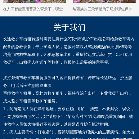
在人工智能应用普及的背景下，哪些
纳西族的三朵节是为了纪念哪位保护
与人打交道的工作更适合4050人员？
神，这个节日如何体现纳西人对自然
关于我们
的崇拜？
长途救护车出租转运时需要注意什么?郑州市救护车出租公司给急救车辆内
配备的急救设备，专业护送人员，急救药箱以及驾驶娴熟的司机师傅等等
均是市内救护车租用，奔驰急救车出租，重症转运救治车租赁，出租专用
救援车，出租病人护送车等救护，救援路上需要的注意事项。
拨打郑州市救护车租赁服务可为客户提供跨省，跨市等长途转运，护送服
务。电话后应注意哪些事项:
重症救护车租用，高档急救车租车，福特救治车出租，专业救援车出租，
成人监护车租赁等救护车租赁。
1，问清楚病人所在详细地址，要求正确、明白、清楚。不要漏说、误说，
不要说模棱两可的话，如“某桥下”，“某商店对面”以免调度员重复询问，或
使救护人员如大海捞针不着边际，以致延误救护车抵达时间。
2，病人主要病情：打电话时，要简明扼要地介绍病人的主要病情。如大出