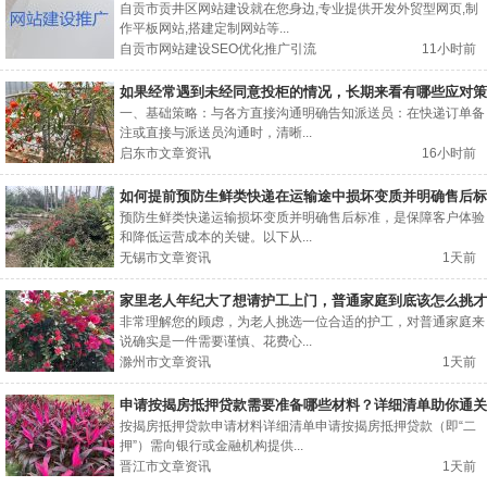
自贡市贡井区网站建设就在您身边,专业提供开发外贸型网页,制
作平板网站,搭建定制网站等...
自贡市网站建设SEO优化推广引流
11小时前
如果经常遇到未经同意投柜的情况，长期来看有哪些应对策
略？
一、基础策略：与各方直接沟通明确告知派送员：在快递订单备
注或直接与派送员沟通时，清晰...
启东市文章资讯
16小时前
如何提前预防生鲜类快递在运输途中损坏变质并明确售后标
准？
预防生鲜类快递运输损坏变质并明确售后标准，是保障客户体验
和降低运营成本的关键。以下从...
无锡市文章资讯
1天前
家里老人年纪大了想请护工上门，普通家庭到底该怎么挑才
能不踩坑？
非常理解您的顾虑，为老人挑选一位合适的护工，对普通家庭来
说确实是一件需要谨慎、花费心...
滁州市文章资讯
1天前
申请按揭房抵押贷款需要准备哪些材料？详细清单助你通关
按揭房抵押贷款申请材料详细清单申请按揭房抵押贷款（即“二
押”）需向银行或金融机构提供...
晋江市文章资讯
1天前