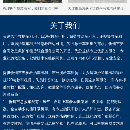
办理押车贷款流程，如何辨别合同中
大连市高效获客渠道@商城网站建设
的霸王条款和无效条款？
推广，网站制作
关于我们
长途跨市救护车租用，120急救车租用，妇婴救治车租车，正规援救车租
用，重病护送车租赁等急救转运可满足客户救护车出租的需求。忻州市安
全高效是救护车租赁综合服务公司的宗旨。为您提供专业优质的服务，专
业的急救设备，驾驶技术娴熟的司机。全程车内有GPS监控，专业安全。
提供忻州市奔驰救治车出租，市外援救车租赁，返乡病重护送车出租等正
规120急救车租赁，伤员跨省护送、接诊送诊、伤员返乡等服务，车内有标
准急救车配置，如担架床、微量泵等等急救设备。价格优惠，如有需要欢
迎联系我！
1、忻州市急救车配有：氧气、自动上车豪华担架床、吸痰器、简易呼吸
器、全自动多功能呼吸机等。有专业的跟车救护人员和护士。设备齐全，
用得放心。选急救车租赁，送往外省的时候，选正规的急救车租赁公司。
有需要转院、病情严重要回老家的都可以在线联系。可以根据家属要求派