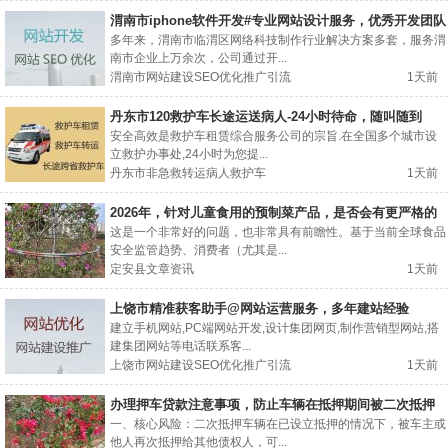
渭南市iphone软件开发#专业网站设计服务，优秀开发团队
多年来，渭南市临渭区网络科技制作行业解决方案多套，服务渭
南市企业上万余次，公司通过开...
渭南市网站建设SEO优化推广引流
1天前
丹东市120救护车长途运送病人-24小时待命，随叫随到
安全高效是救护车租赁综合服务公司的宗旨.在全国多个城市设
立救护办事处,24小时为您提...
丹东市非急救转运病人救护车
1天前
2026年，针对儿童食用的预制菜产品，是否会有更严格的
分级标识要求？
这是一个非常好的问题，也非常具有前瞻性。基于当前全球食品
安全监管趋势、消费者（尤其是...
定安县文章资讯
1天前
上饶市精准获客助手@网站运营服务，多年建站经验
建立手机网站,PC端网站开发,设计集团网页,制作营销型网站,搭
建集团网站等电话联系客...
上饶市网站建设SEO优化推广引流
1天前
办理押车贷款注意事项，防止车辆在抵押期间被二次抵押
一、核心风险：二次抵押车辆在已设立抵押的情况下，被车主或
他人再次抵押给其他债权人，可...