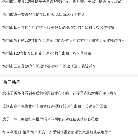
忻州市五寨县120救护车长途跨省转运病人-医疗转运车出租护送病人回家
忻州市原平市跨省救护车出租-病人出院医疗车护送
忻州市私人救护车护送病人转院跑长途-长途急救车出租，按公里收费
忻州市忻府区120救护车长途转运病人-病人护送救护车租赁，专业接送病人
忻州市120救护车出租跑长途-急救车出租，按公里收费
忻州市五台县救护车长途转运-救护车长途转运，就近派车
热门帖子
给孩子买餐具看到有质检报告就放心了吗，还要重点核对哪几项信息？
庄河市赛事保障救护车租赁服务-医疗转运车出租，长途转运回家
房子一押二押银行审批严吗？不同银行对征信负债的容忍度
如何利用旧T恤和简单工具，亲手制作柔软舒适的家居地毯或地垫？