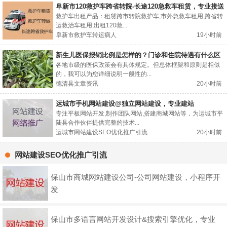
阜新市120救护车跨省转院-长途120急救车租赁，专业接送
病人
救护车出租产品：租赁跨市转院救护车,市外急救车租用,跨省转
运救治车租用,出租120救...
阜新市救护车转运病人
19小时前
新生儿医保报销比例是怎样的？门诊和住院待遇有什么区
别？
各地市级的医保政策会有具体规定。但总体框架和原则是相似
的，我可以为您详细说明一般性的...
德清县文章资讯
20小时前
运城市手机网站建设@独立网站建设，专业建站
专注平板网站开发,制作团队网站,搭建商城网站等，为运城市平
陆县合作伙伴提供完整的技术...
运城市网站建设SEO优化推广引流
20小时前
网站建设SEO优化推广引流
保山市商城网站建设公司-公司网站建设，小程序开
发
保山市多语言网站开发设计&搜索引擎优化，专业