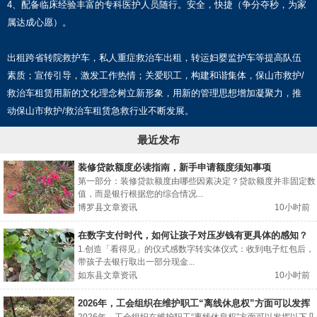
4、配备临床经验丰富的专科医护人员随行。安全，快捷（争分夺秒，为家
属达成心愿）。
出租跨省转院救护车，私人重症救治车出租，转运妇婴监护车等提高队伍
素质；宣传引导，激发工作热情；关爱职工，构建和谐集体，保山市救护/
救治车租赁用新的文化理念树立新形象，用新的管理思想增加凝聚力，推
动保山市救护/救治车租赁急救行业不断发展。
最近发布
装修贷款额度必读指南，新手申请额度须知事项
第一部分：装修贷款额度由哪些因素决定？贷款额度并非固定数
值，而是银行根据您的综合情况...
博罗县文章资讯
10小时前
在数字支付时代，如何让孩子对压岁钱有更具体的感知？
1.创造「看得见」的仪式感数字转实体仪式：收到电子红包后，
带孩子去银行取出一部分现金...
如东县文章资讯
10小时前
2026年，工会组织在维护职工“离线休息权”方面可以发挥