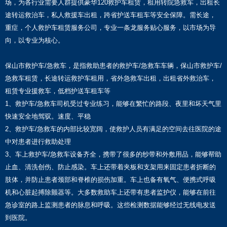
场，为各行业需要人群提供豪华120救护车租赁，租用转院急救车，出租长
途转运救治车，私人救援车出租，跨省护送车租车等安全保障。需长途，
重症，个人救护车租赁服务公司，专业一条龙服务贴心服务，以市场为导
向，以专业为核心。
保山市救护车/急救车，是指救助患者的救护车/急救车车辆，保山市救护车/
急救车租赁，长途转运救护车租用，省外急救车出租，出租省外救治车，
租赁专业援救车，低档护送车租车等
1、救护车/急救车司机受过专业练习，能够在繁忙的路段、夜里和坏天气里
快速安全地驾驭。速度、平稳
2、救护车/急救车的内部比较宽阔，使救护人员有满足的空间去往医院的途
中对患者进行救助处理
3、车上救护车/急救车设备齐全，携带了很多的纱带和外敷用品，能够帮助
止血、清洗创伤、防止感染。车上还带着夹板和支架用来固定患者折断的
肢体，并防止患者颈部和脊椎的损伤加重。车上也备有氧气、便携式呼吸
机和心脏起搏除颤器等。大多数救助车上还带有患者监护仪，能够在前往
急诊室的路上监测患者的脉息和呼吸。这些检测数据能够经过无线电发送
到医院。