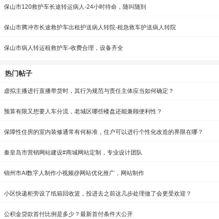
保山市120救护车长途转运病人-24小时待命，随叫随到
保山市腾冲市长途救护车出租护送病人转院-租急救车护送病人转院
保山市病人转运租救护车-收费合理，设备齐全
热门帖子
虚拟主播进行直播带货时，其行为规范与责任主体应当如何确定？
预算有限又想要人车分流，老城区哪些楼盘还能兼顾便利性？
保障性住房的室内装修通常有何标准，住户可以进行个性化改造的界限在哪？
秦皇岛市营销网站建设#商城网站定制，专业设计团队
锦州市AI数字人制作小视频@网站优化推广，网站制作
小区快递柜旁设了纸箱回收篮，投进去之前这几步处理做了会更受欢迎？
公积金贷款首付比例是多少？最新首付条件大公开