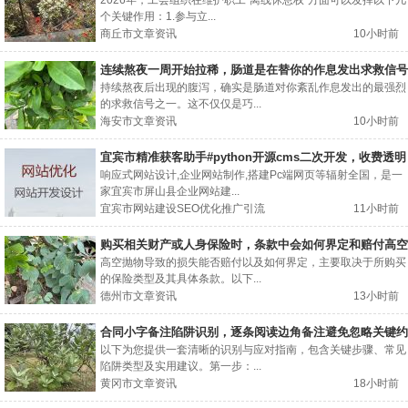
什么作用？
2026年，工会组织在维护职工“离线休息权”方面可以发挥以下几
个关键作用：1.参与立...
商丘市文章资讯
10小时前
连续熬夜一周开始拉稀，肠道是在替你的作息发出求救信号
吗？
持续熬夜后出现的腹泻，确实是肠道对你紊乱作息发出的最强烈
的求救信号之一。这不仅仅是巧...
海安市文章资讯
10小时前
宜宾市精准获客助手#python开源cms二次开发，收费透明
响应式网站设计,企业网站制作,搭建Pc端网页等辐射全国，是一
家宜宾市屏山县企业网站建...
宜宾市网站建设SEO优化推广引流
11小时前
购买相关财产或人身保险时，条款中会如何界定和赔付高空
抛物导致的损失？
高空抛物导致的损失能否赔付以及如何界定，主要取决于所购买
的保险类型及其具体条款。以下...
德州市文章资讯
13小时前
合同小字备注陷阱识别，逐条阅读边角备注避免忽略关键约
束
以下为您提供一套清晰的识别与应对指南，包含关键步骤、常见
陷阱类型及实用建议。第一步：...
黄冈市文章资讯
18小时前